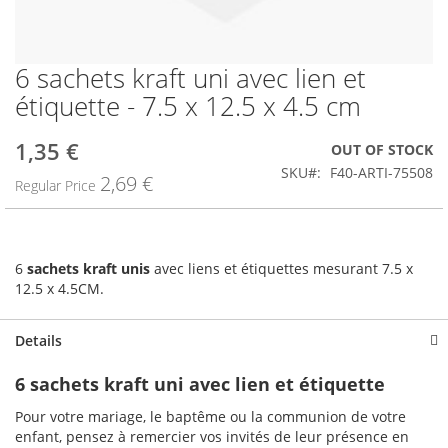
6 sachets kraft uni avec lien et
Skip
to
étiquette - 7.5 x 12.5 x 4.5 cm
the
beginning
1,35 €
Special
OUT OF STOCK
of
Price
the
SKU
F40-ARTI-75508
2,69 €
Regular Price
images
gallery
6
sachets kraft unis
avec liens et étiquettes mesurant 7.5 x
12.5 x 4.5CM.
Details
6 sachets kraft uni avec lien et étiquette
Pour votre mariage, le baptême ou la communion de votre
enfant, pensez à remercier vos invités de leur présence en