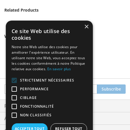
Related Products
×
Ce site Web utilise des
We found other products you might like!
cookies
Notre site Web utilise des cookies pour
améliorer l'expérience utilisateur. En
utilisant notre site Web, vous acceptez tous
les cookies conformément à notre Politique
relative aux cookies.
En savoir plus
STRICTEMENT NÉCESSAIRES
Sign
Subscribe
PERFORMANCE
Up
CIBLAGE
for
Our
Privacy and Cookie Policy
FONCTIONNALITÉ
Newsletter:
NON CLASSIFIÉS
Advanced Search
ACCEPTER TOUT
REFUSER TOUT