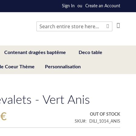
Sign In
Create an Account
My Cart
Search
Search
Contenant dragées baptême
Deco table
de Coeur Thème
Personnalisation
valets - Vert Anis
 €
OUT OF STOCK
SKU
DILI_1014_ANIS