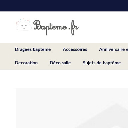
Skip
to
Content
Dragées baptême
Accessoires
Anniversaire 
Decoration
Déco salle
Sujets de baptême
Skip
to
the
end
of
the
images