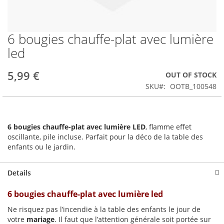
6 bougies chauffe-plat avec lumière
Skip
to
led
the
beginning
5,99 €
OUT OF STOCK
of
the
SKU
OOTB_100548
images
gallery
6 bougies chauffe-plat avec lumière LED
, flamme effet
oscillante, pile incluse. Parfait pour la déco de la table des
enfants ou le jardin.
Details
6 bougies chauffe-plat avec lumière led
Ne risquez pas l’incendie à la table des enfants le jour de
votre
mariage
. Il faut que l’attention générale soit portée sur