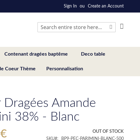
Sign In
Create an Account
My Cart
Search
Search
Contenant dragées baptême
Deco table
de Coeur Thème
Personnalisation
r Dragées Amande
ini 38% - Blanc
 €
OUT OF STOCK
SKU
BP9-PEC-PARIMINI-BLANC-500