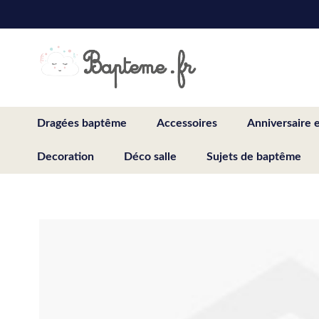
Skip
to
Content
Dragées baptême
Accessoires
Anniversaire 
Decoration
Déco salle
Sujets de baptême
Skip
to
the
end
of
the
images