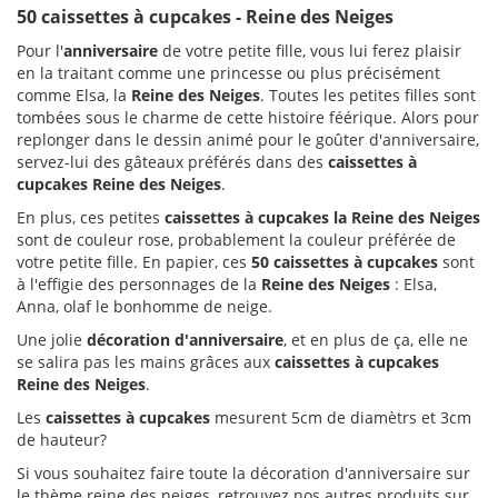
50 caissettes à cupcakes - Reine des Neiges
Pour l'
anniversaire
de votre petite fille, vous lui ferez plaisir
en la traitant comme une princesse ou plus précisément
comme Elsa, la
Reine des Neiges
. Toutes les petites filles sont
tombées sous le charme de cette histoire féérique. Alors pour
replonger dans le dessin animé pour le goûter d'anniversaire,
servez-lui des gâteaux préférés dans des
caissettes à
cupcakes Reine des Neiges
.
En plus, ces petites
caissettes à cupcakes la Reine des Neiges
sont de couleur rose, probablement la couleur préférée de
votre petite fille. En papier, ces
50 caissettes à cupcakes
sont
à l'effigie des personnages de la
Reine des Neiges
: Elsa,
Anna, olaf le bonhomme de neige.
Une jolie
décoration d'anniversaire
, et en plus de ça, elle ne
se salira pas les mains grâces aux
caissettes à cupcakes
Reine des Neiges
.
Les
caissettes à cupcakes
mesurent 5cm de diamètrs et 3cm
de hauteur?
Si vous souhaitez faire toute la décoration d'anniversaire sur
le thème reine des neiges, retrouvez nos autres produits sur