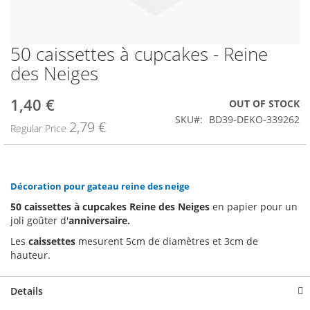
50 caissettes à cupcakes - Reine
Skip
to
des Neiges
the
beginning
1,40 €
Special
OUT OF STOCK
of
Price
the
SKU
BD39-DEKO-339262
2,79 €
Regular Price
images
gallery
Décoration pour gateau reine des neige
50 caissettes à cupcakes Reine des Neiges
en papier pour un
joli goûter d'
anniversaire.
Les
caissettes
mesurent 5cm de diamètres et 3cm de
hauteur.
Details