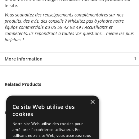
le site.
Vous souhaitez des renseignements complémentaires sur nos
produits, des avis, des conseils ? N’hésitez pas à joindre notre
équipe commerciale au 05 59 42 98 49 ! Accueillants et
compétents, ils répondront à toutes vos questions… même les plus
farfelues !
More Information
Related Products
×
Ce site Web utilise des
We found other products you might like!
cookies
Notre site Web utilise des cookies pour
améliorer l'expérience utilisateur. En
utilisant notre site Web, vous acceptez tous