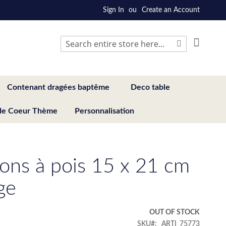
Sign In
Create an Account
My Cart
Search
Search
Contenant dragées baptême
Deco table
de Coeur Thème
Personnalisation
ions à pois 15 x 21 cm
ge
€
OUT OF STOCK
SKU
ARTI_75773