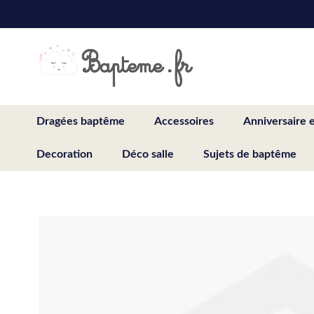
Skip
to
Content
Dragées baptême
Accessoires
Anniversaire 
Decoration
Déco salle
Sujets de baptême
Skip
to
the
end
of
the
images