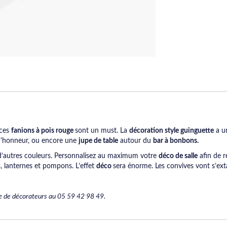
 ces
fanions à pois rouge
sont un must. La
décoration style guinguette
a u
 d'honneur, ou encore une
jupe de table
autour du
bar à bonbons.
d’autres couleurs. Personnalisez au maximum votre
déco de salle
afin de r
, lanternes et pompons. L’effet
déco
sera énorme. Les convives vont s’ext
e de décorateurs au 05 59 42 98 49.