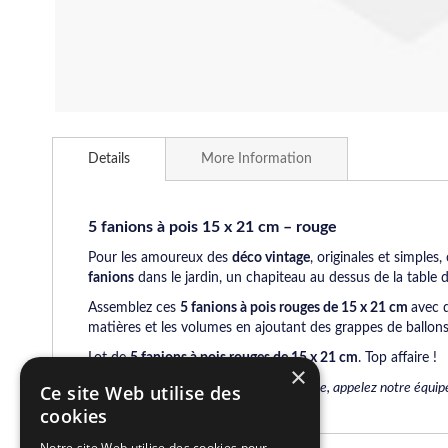
Skip
to
Details
More Information
the
beginning
of
the
5 fanions à pois 15 x 21 cm – rouge
images
Pour les amoureux des
déco vintage
, originales et simples,
gallery
fanions
dans le jardin, un chapiteau au dessus de la table
Assemblez ces
5 fanions à pois rouges de 15 x 21 cm
avec 
matières et les volumes en ajoutant des grappes de ballons
Lot de
5 fanions à pois rouges de 15 x 21 cm
. Top affaire !
×
Pour tout renseignement complémentaire, appelez notre équip
Ce site Web utilise des
cookies
Notre site Web utilise des cookies pour