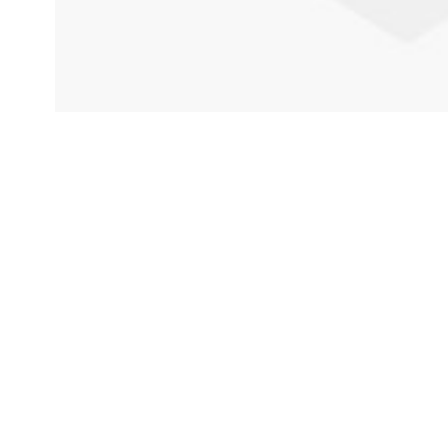
Skip
to
the
beginning
of
the
images
gallery