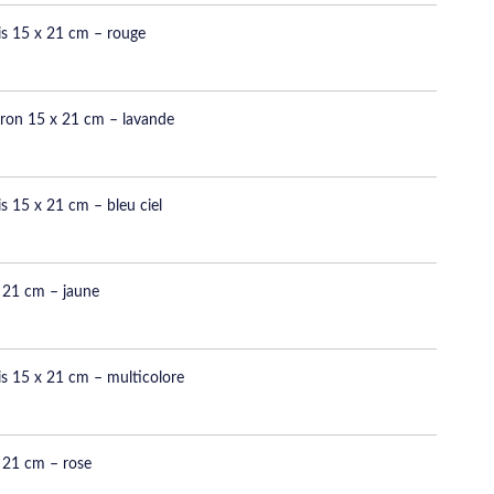
is 15 x 21 cm – rouge
vron 15 x 21 cm – lavande
is 15 x 21 cm – bleu ciel
 21 cm – jaune
is 15 x 21 cm – multicolore
 21 cm – rose