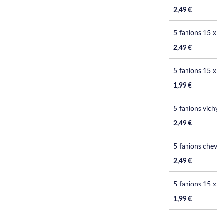
2,49 €
5 fanions 15 x
2,49 €
5 fanions 15 x
1,99 €
5 fanions vich
2,49 €
5 fanions che
2,49 €
5 fanions 15 x
1,99 €