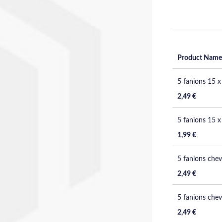
Product Name
Grouped
5 fanions 15 
product
items
2,49 €
5 fanions 15 x
1,99 €
5 fanions chev
2,49 €
5 fanions che
2,49 €