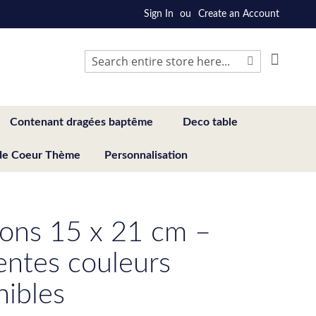
Sign In
Create an Account
My Cart
Search
Search
Contenant dragées baptême
Deco table
de Coeur Thème
Personnalisation
ions 15 x 21 cm –
rentes couleurs
nibles