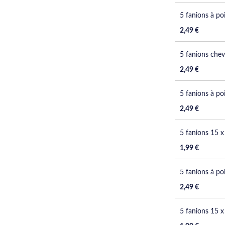
5 fanions à po
2,49 €
5 fanions che
2,49 €
5 fanions à po
2,49 €
5 fanions 15 x
1,99 €
5 fanions à po
2,49 €
5 fanions 15 x