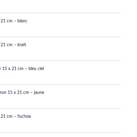
 21 cm – blanc
 21 cm – kraft
y 15 x 21 cm – bleu ciel
vron 15 x 21 cm – jaune
 21 cm – fuchsia