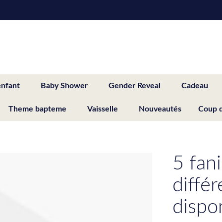
enfant
Baby Shower
Gender Reveal
Cadeau
Theme bapteme
Vaisselle
Nouveautés
Coup 
5 fan
diffé
dispo