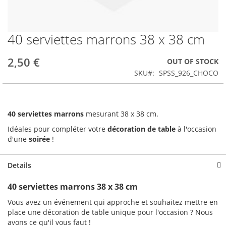
40 serviettes marrons 38 x 38 cm
Skip
to
the
2,50 €
OUT OF STOCK
beginning
SKU
SPSS_926_CHOCO
of
the
images
gallery
40 serviettes marrons
mesurant 38 x 38 cm.
Idéales pour compléter votre
décoration de table
à l'occasion
d'une
soirée
!
Details
40 serviettes marrons 38 x 38 cm
Vous avez un événement qui approche et souhaitez mettre en
place une décoration de table unique pour l'occasion ? Nous
avons ce qu'il vous faut !