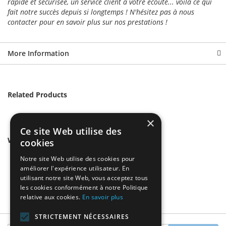
rapide et sécurisée, un service client à votre écoute... voilà ce qui
fait notre succès depuis si longtemps ! N'hésitez pas à nous
contacter pour en savoir plus sur nos prestations !
More Information
Related Products
×
Ce site Web utilise des
We found other products you might like!
cookies
Notre site Web utilise des cookies pour
améliorer l'expérience utilisateur. En
utilisant notre site Web, vous acceptez tous
les cookies conformément à notre Politique
relative aux cookies.
En savoir plus
STRICTEMENT NÉCESSAIRES