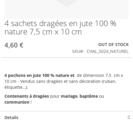
4 sachets dragées en jute 100 %
Skip
to
nature 7,5 cm x 10 cm
the
beginning
4,60 €
OUT OF STOCK
of
the
SKU
CHAL_5024_NATUREL
images
gallery
4 pochons en jute 100 % nature et
de dimension 7.5 cm x
10 cm - Vendus sans dragées et sans décoration (ruban,
étiquette…).
Contenants à dragées
pour
mariage
,
baptême
ou
communion
!
Details