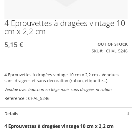
4 Eprouvettes à dragées vintage 10
Skip
to
cm x 2,2 cm
the
beginning
5,15 €
OUT OF STOCK
of
the
SKU
CHAL_5246
images
gallery
4 Eprouvettes à dragées vintage 10 cm x 2,2 cm - Vendues
sans dragées et sans décoration (ruban, étiquette…).
Vendue avec bouchon en liège mais sans dragées ni ruban.
Référence : CHAL_5246
Details
4 Eprouvettes à dragées vintage 10 cm x 2,2 cm