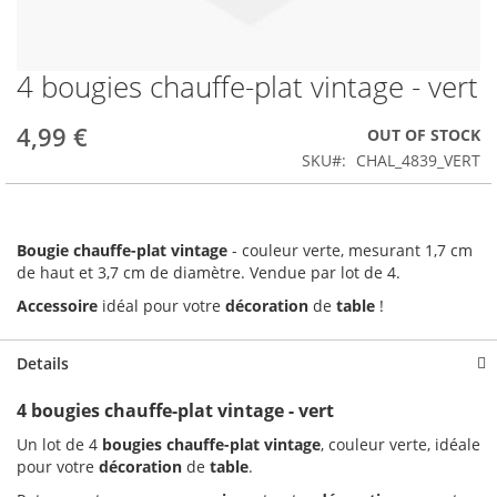
4 bougies chauffe-plat vintage - vert
Skip
to
the
4,99 €
OUT OF STOCK
beginning
SKU
CHAL_4839_VERT
of
the
images
gallery
Bougie chauffe-plat vintage
- couleur verte, mesurant 1,7 cm
de haut et 3,7 cm de diamètre. Vendue par lot de 4.
Accessoire
idéal pour votre
décoration
de
table
!
Details
4 bougies chauffe-plat vintage - vert
Un lot de 4
bougies chauffe-plat vintage
, couleur verte, idéale
pour votre
décoration
de
table
.