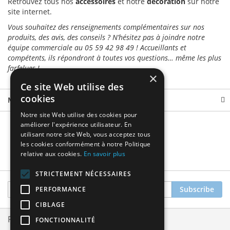
Retrouvez tous nos
accessoires
et notre
décoration
sur notre
site internet.
Vous souhaitez des renseignements complémentaires sur nos
produits, des avis, des conseils ? N’hésitez pas à joindre notre
équipe commerciale au 05 59 42 98 49 ! Accueillants et
compétents, ils répondront à toutes vos questions… même les plus
farfelues !
×
Ce site Web utilise des
cookies
More Information
Notre site Web utilise des cookies pour
améliorer l'expérience utilisateur. En
utilisant notre site Web, vous acceptez tous
les cookies conformément à notre Politique
relative aux cookies.
En savoir plus
STRICTEMENT NÉCESSAIRES
Sign
Subscribe
PERFORMANCE
Up
CIBLAGE
for
Our
Privacy and Cookie Policy
FONCTIONNALITÉ
Newsletter: