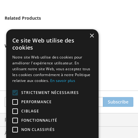
Related Products
×
Ce site Web utilise des
We found other products you might like!
cookies
Notre site Web utilise des cookies pour
améliorer l'expérience utilisateur. En
utilisant notre site Web, vous acceptez tous
les cookies conformément à notre Politique
relative aux cookies.
En savoir plus
STRICTEMENT NÉCESSAIRES
Sign
Subscribe
PERFORMANCE
Up
CIBLAGE
for
Our
Privacy and Cookie Policy
FONCTIONNALITÉ
Newsletter:
NON CLASSIFIÉS
Advanced Search