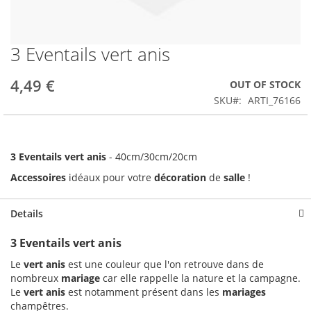
3 Eventails vert anis
Skip
to
the
4,49 €
OUT OF STOCK
beginning
SKU
ARTI_76166
of
the
images
gallery
3 Eventails vert anis
- 40cm/30cm/20cm
Accessoires
idéaux pour votre
décoration
de
salle
!
Details
3 Eventails vert anis
Le
vert
anis
est une couleur que l'on retrouve dans de
nombreux
mariage
car elle rappelle la nature et la campagne.
Le
vert
anis
est notamment présent dans les
mariages
champêtres.