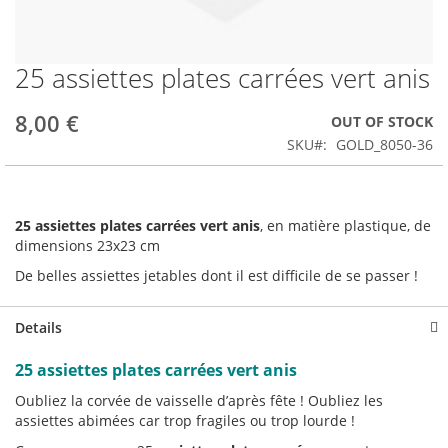
25 assiettes plates carrées vert anis
Skip
to
the
8,00 €
OUT OF STOCK
beginning
SKU
GOLD_8050-36
of
the
images
gallery
25 assiettes plates carrées vert anis
, en matière plastique, de
dimensions 23x23 cm
De belles assiettes jetables dont il est difficile de se passer !
Details
25 assiettes plates carrées vert anis
Oubliez la corvée de vaisselle d’après fête ! Oubliez les
assiettes abimées car trop fragiles ou trop lourde !