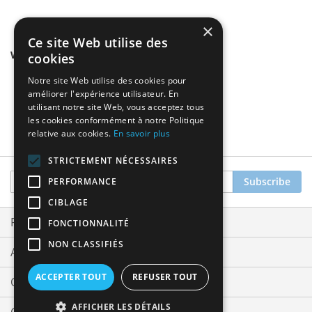
×
Ce site Web utilise des
We found other products you might like!
cookies
Notre site Web utilise des cookies pour
améliorer l'expérience utilisateur. En
utilisant notre site Web, vous acceptez tous
les cookies conformément à notre Politique
relative aux cookies.
En savoir plus
STRICTEMENT NÉCESSAIRES
Sign
Subscribe
PERFORMANCE
Up
CIBLAGE
for
Our
Privacy and Cookie Policy
FONCTIONNALITÉ
Newsletter:
NON CLASSIFIÉS
Advanced Search
ACCEPTER TOUT
REFUSER TOUT
Orders and Returns
AFFICHER LES DÉTAILS