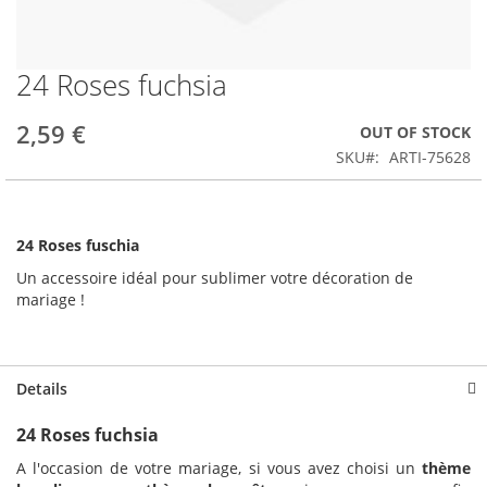
24 Roses fuchsia
Skip
to
the
2,59 €
OUT OF STOCK
beginning
SKU
ARTI-75628
of
the
images
gallery
24 Roses fuschia
Un accessoire idéal pour sublimer votre décoration de
mariage !
Details
24 Roses fuchsia
A l'occasion de votre mariage, si vous avez choisi un
thème