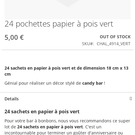
24 pochettes papier à pois vert
Skip
to
the
5,00 €
OUT OF STOCK
beginning
SKU
CHAL_4914_VERT
of
the
images
gallery
24 sachets en papier à pois vert et de dimension 18 cm x 13
cm
Génial pour réaliser un décor stylé de
candy bar
!
Details
24 sachets en papier à pois vert
Pour votre bar à bonbons, nous vous recommandons ce super
lot de
24 sachets en papier à pois vert
. C'est un
incontournable pour terminer un goûter d'anniversaire ou