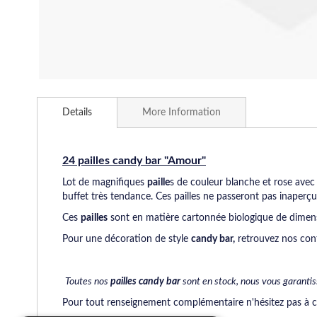
Skip
to
Details
More Information
the
beginning
of
the
24 pailles candy bar "Amour"
images
Lot de magnifiques
paille
s de couleur blanche et rose avec
gallery
buffet très tendance. Ces pailles ne passeront pas inaperçu
Ces
pailles
sont en matière cartonnée biologique de dimen
Pour une décoration de style
candy bar,
retrouvez nos con
Toutes nos
pailles candy bar
sont en stock, nous vous garantis
Pour tout renseignement complémentaire n'hésitez pas à 