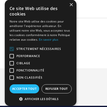
×
Ce site Web utilise des
cookies
Notre site Web utilise des cookies pour
améliorer l'expérience utilisateur. En
Related Products
utilisant notre site Web, vous acceptez tous
les cookies conformément à notre Politique
relative aux cookies.
En savoir plus
We found other products you might like!
STRICTEMENT NÉCESSAIRES
PERFORMANCE
CIBLAGE
FONCTIONNALITÉ
Privacy and Cookie Policy
NON CLASSIFIÉS
Advanced Search
ACCEPTER TOUT
REFUSER TOUT
Orders and Returns
Contact Us
AFFICHER LES DÉTAILS