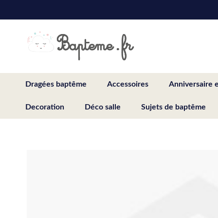
Skip
to
Content
Dragées baptême
Accessoires
Anniversaire 
Decoration
Déco salle
Sujets de baptême
Skip
to
the
end
of
the
images