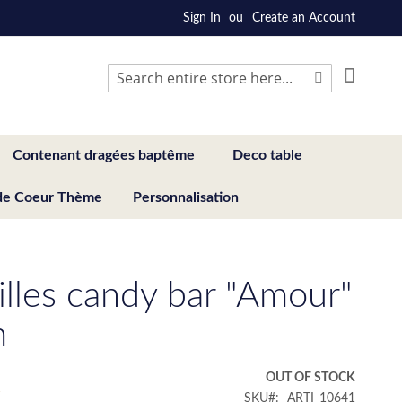
Sign In
Create an Account
My Cart
Search
Search
Contenant dragées baptême
Deco table
de Coeur Thème
Personnalisation
illes candy bar "Amour"
m
€
OUT OF STOCK
SKU
ARTI_10641