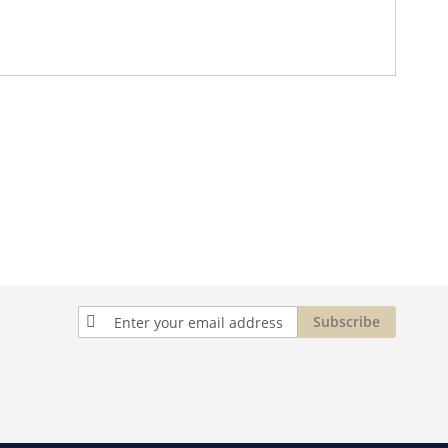
Sign
Subscribe
Up
for
Our
Newsletter: