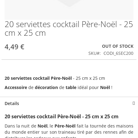
20 serviettes cocktail Père-Noël - 25
Skip
to
cm x 25 cm
the
beginning
4,49 €
OUT OF STOCK
of
the
SKU
CODI_6SEC200
images
gallery
20 serviettes cocktail Père-Noël
- 25 cm x 25 cm
Accessoire
de
décoration
de
table
idéal pour
Noël
!
Details
20 serviettes cocktail Père-Noël - 25 cm x 25 cm
Dans la nuit de
Noël
, le
Père-Noël
fait la tournée des maisons
du monde entier sur son traineau tiré par des rennes afin de