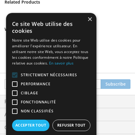
Related Products
×
Ce site Web utilise des
We found other products you might like!
cookies
Notre site Web utilise des cookies pour
améliorer l'expérience utilisateur. En
utilisant notre site Web, vous acceptez tous
les cookies conformément à notre Politique
relative aux cookies.
En savoir plus
STRICTEMENT NÉCESSAIRES
Sign
Subscribe
PERFORMANCE
Up
CIBLAGE
for
Our
Privacy and Cookie Policy
FONCTIONNALITÉ
Newsletter:
NON CLASSIFIÉS
Advanced Search
ACCEPTER TOUT
REFUSER TOUT
Orders and Returns