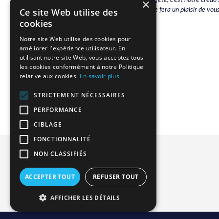
×
plus attractifs du marché, notre équipe se fera un plaisir de vou
Ce site Web utilise des
cookies
Notre site Web utilise des cookies pour
améliorer l'expérience utilisateur. En
Related Products
utilisant notre site Web, vous acceptez tous
les cookies conformément à notre Politique
relative aux cookies.
En savoir plus
We found other products you might like!
STRICTEMENT NÉCESSAIRES
PERFORMANCE
CIBLAGE
FONCTIONNALITÉ
Privacy and Cookie Policy
NON CLASSIFIÉS
Advanced Search
ACCEPTER TOUT
REFUSER TOUT
Orders and Returns
Contact Us
AFFICHER LES DÉTAILS