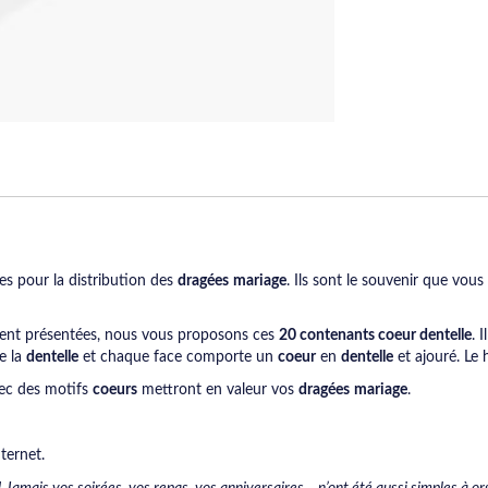
es pour la distribution des
dragées
mariage
. Ils sont le souvenir que vous
ment présentées, nous vous proposons ces
20 contenants coeur dentelle
. 
e la
dentelle
et chaque face comporte un
coeur
en
dentelle
et ajouré. Le 
ec des motifs
coeurs
mettront en valeur vos
dragées
mariage
.
nternet.
 Jamais vos soirées, vos repas, vos anniversaires… n’ont été aussi simples à orga