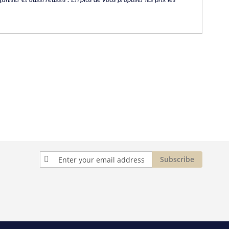
Sign
Subscribe
Up
for
Our
Newsletter: