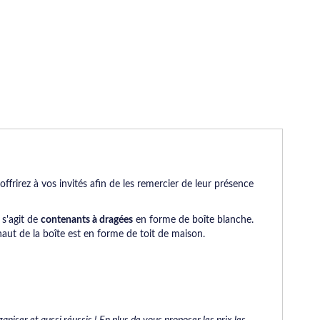
 offrirez à vos invités afin de les remercier de leur présence
Il s'agit de
contenants à dragées
en forme de boîte blanche.
haut de la boîte est en forme de toit de maison.
niser et aussi réussis ! En plus de vous proposer les prix les