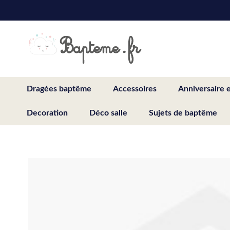
Skip
to
Content
Dragées baptême
Accessoires
Anniversaire 
Decoration
Déco salle
Sujets de baptême
Skip
to
the
end
of
the
images