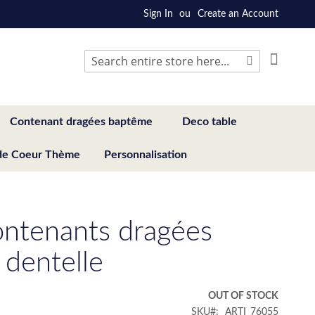
Sign In
Create an Account
My Cart
Search
Search
Contenant dragées baptême
Deco table
de Coeur Thème
Personnalisation
ntenants dragées
 dentelle
€
OUT OF STOCK
SKU
ARTI_76055