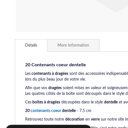
Skip
to
Details
More Information
the
beginning
of
the
20 Contenants coeur dentelle
images
Les
contenants à dragées
sont des accessoires indispensabl
gallery
lors du plus beau jour de votre vie.
Afin que vos
dragées
soient mises en valeur et soigneuse
Les quatres côtés de la boîte sont découpés dans le style d
Ces
boîtes à dragées
découpées dans le style
dentelle
et av
20
contenants coeur
dentelle
- 7.5 cm
Retrouvez toute notre
décoration
en
verre
sur notre site i
Un engagement sérieux au service de la fête, c’est notre credo !