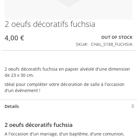
2 oeufs décoratifs fuchsia
Skip
to
the
4,00 €
OUT OF STOCK
beginning
SKU
CHAL_5188_FUCHSIA
of
the
images
gallery
2 oeufs décoratifs fuchsia en papier alvéolé d'une dimension
de 23 x 30 cm.
Idéal pour compléter votre décoration de salle à l'occasion
d'un événement !
Details
2 oeufs décoratifs fuchsia
A l'occasion d'un mariage, d'un baptême, d'une comunion,