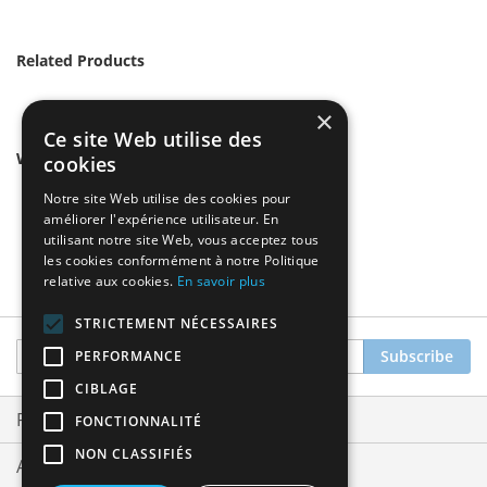
Related Products
×
Ce site Web utilise des
We found other products you might like!
cookies
Notre site Web utilise des cookies pour
améliorer l'expérience utilisateur. En
utilisant notre site Web, vous acceptez tous
les cookies conformément à notre Politique
relative aux cookies.
En savoir plus
STRICTEMENT NÉCESSAIRES
Sign
Subscribe
PERFORMANCE
Up
CIBLAGE
for
Our
Privacy and Cookie Policy
FONCTIONNALITÉ
Newsletter:
NON CLASSIFIÉS
Advanced Search