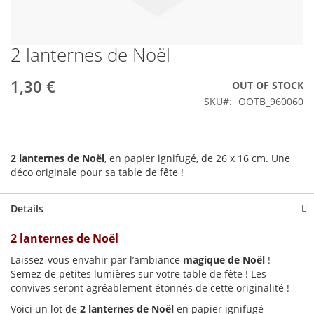
2 lanternes de Noël
Skip
to
the
1,30 €
OUT OF STOCK
beginning
SKU
OOTB_960060
of
the
images
gallery
2 lanternes de Noël
, en papier ignifugé, de 26 x 16 cm. Une
déco originale pour sa table de fête !
Details
2 lanternes de Noël
Laissez-vous envahir par l’ambiance
magique de Noël
!
Semez de petites lumières sur votre table de fête ! Les
convives seront agréablement étonnés de cette originalité !
Voici un lot de
2 lanternes de Noël
en papier ignifugé