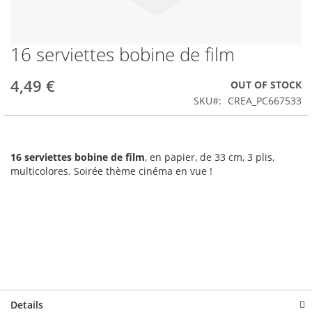
16 serviettes bobine de film
Skip
to
the
4,49 €
OUT OF STOCK
beginning
SKU
CREA_PC667533
of
the
images
gallery
16 serviettes bobine de film
, en papier, de 33 cm, 3 plis,
multicolores. Soirée thème cinéma en vue !
Details