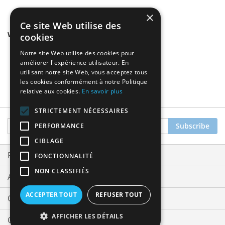
×
Ce site Web utilise des
We found other products you might like!
cookies
Notre site Web utilise des cookies pour
améliorer l'expérience utilisateur. En
utilisant notre site Web, vous acceptez tous
les cookies conformément à notre Politique
relative aux cookies.
En savoir plus
STRICTEMENT NÉCESSAIRES
Sign
Subscribe
PERFORMANCE
Up
CIBLAGE
for
Our
Privacy and Cookie Policy
FONCTIONNALITÉ
Newsletter:
NON CLASSIFIÉS
Advanced Search
ACCEPTER TOUT
REFUSER TOUT
Orders and Returns
AFFICHER LES DÉTAILS
Contact Us