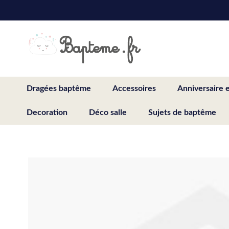
Skip
to
Content
Dragées baptême
Accessoires
Anniversaire 
Decoration
Déco salle
Sujets de baptême
Skip
to
the
end
of
the
images