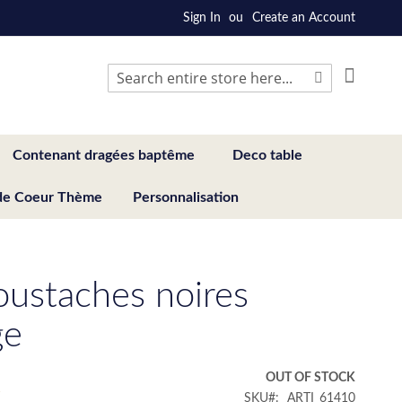
Sign In
Create an Account
My Cart
Search
Search
Contenant dragées baptême
Deco table
de Coeur Thème
Personnalisation
ustaches noires
ge
€
OUT OF STOCK
SKU
ARTI_61410