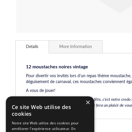
Skip
to
Details
More Information
the
beginning
of
the
12 moustaches noires vintage
images
Pour divertir vos invités lors d'un repas thème moustache,
gallery
déguisement de carnaval, ces moustaches conviennent égale
A vous de jouer!
Un engagement sérieux au service de la fête, c’est notre credo !
×
plus attractifs du marché, notre équipe se fera un plaisir de vou
Ce site Web utilise des
cookies
Notre site Web utilise des cookies pour
améliorer l'expérience utilisateur. En
Related Products