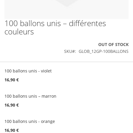
100 ballons unis – différentes
Skip
to
couleurs
the
beginning
OUT OF STOCK
of
the
SKU
GLOB_12GP-100BALLONS
images
gallery
Grouped
product
100 ballons unis - violet
items
16,90 €
100 ballons unis – marron
16,90 €
100 ballons unis - orange
16,90 €