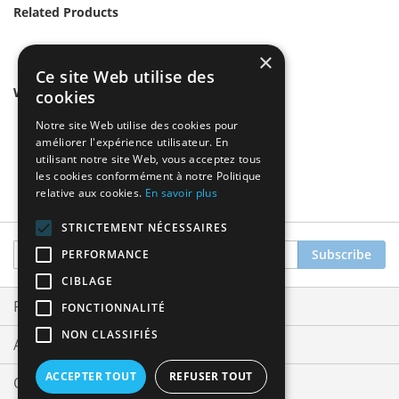
Related Products
×
Ce site Web utilise des
We found other products you might like!
cookies
Notre site Web utilise des cookies pour
améliorer l'expérience utilisateur. En
utilisant notre site Web, vous acceptez tous
les cookies conformément à notre Politique
relative aux cookies.
En savoir plus
STRICTEMENT NÉCESSAIRES
Sign
Subscribe
PERFORMANCE
Up
CIBLAGE
for
Our
Privacy and Cookie Policy
FONCTIONNALITÉ
Newsletter:
NON CLASSIFIÉS
Advanced Search
ACCEPTER TOUT
REFUSER TOUT
Orders and Returns