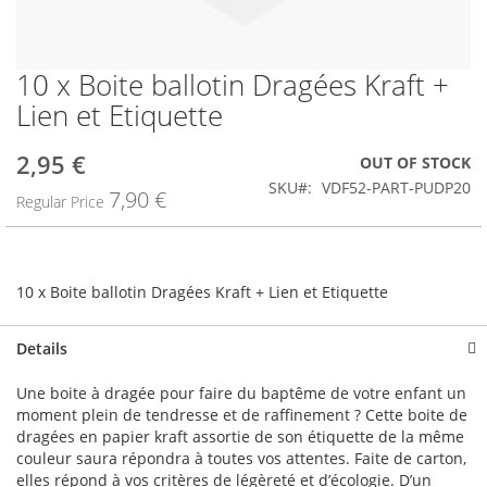
10 x Boite ballotin Dragées Kraft +
Skip
to
Lien et Etiquette
the
beginning
2,95 €
Special
OUT OF STOCK
of
Price
the
SKU
VDF52-PART-PUDP20
7,90 €
Regular Price
images
gallery
10 x Boite ballotin Dragées Kraft + Lien et Etiquette
Details
Une boite à dragée pour faire du baptême de votre enfant un
moment plein de tendresse et de raffinement ? Cette boite de
dragées en papier kraft assortie de son étiquette de la même
couleur saura répondra à toutes vos attentes. Faite de carton,
elles répond à vos critères de légèreté et d’écologie. D’un