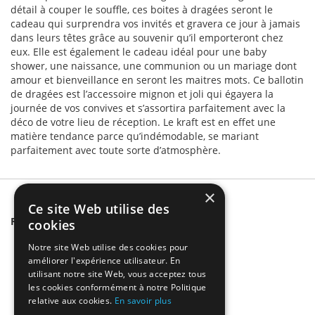
détail à couper le souffle, ces boites à dragées seront le
cadeau qui surprendra vos invités et gravera ce jour à jamais
dans leurs têtes grâce au souvenir qu’il emporteront chez
eux. Elle est également le cadeau idéal pour une baby
shower, une naissance, une communion ou un mariage dont
amour et bienveillance en seront les maitres mots. Ce ballotin
de dragées est l’accessoire mignon et joli qui égayera la
journée de vos convives et s’assortira parfaitement avec la
déco de votre lieu de réception. Le kraft est en effet une
matière tendance parce qu’indémodable, se mariant
parfaitement avec toute sorte d’atmosphère.
×
Ce site Web utilise des
Related Products
cookies
Notre site Web utilise des cookies pour
améliorer l'expérience utilisateur. En
utilisant notre site Web, vous acceptez tous
les cookies conformément à notre Politique
relative aux cookies.
En savoir plus