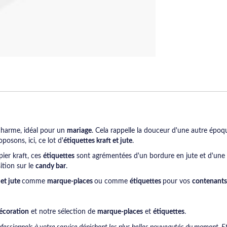
charme, idéal pour un
mariage
. Cela rappelle la douceur d'une autre époqu
posons, ici, ce lot d'
étiquettes kraft et jute
.
ier kraft, ces
étiquettes
sont agrémentées d'un bordure en jute et d'une at
tion sur le
candy bar
.
 et jute
comme
marque-places
ou comme
étiquettes
pour vos
contenants
écoration
et notre sélection de
marque-places
et
étiquettes
.
ofessionnels à votre service dénichent les plus belles nouveautés du moment. Eff