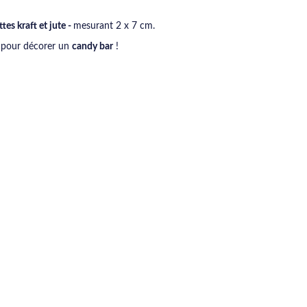
tes kraft et jute -
mesurant 2 x 7 cm.
l pour décorer un
candy bar
!