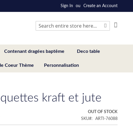
Sign In
Create an Account
My Cart
Search
Search
Contenant dragées baptême
Deco table
de Coeur Thème
Personnalisation
quettes kraft et jute
€
OUT OF STOCK
SKU
ARTI-76088