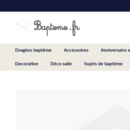
Skip
to
Content
Dragées baptême
Accessoires
Anniversaire 
Decoration
Déco salle
Sujets de baptême
Skip
to
the
end
of
the
images