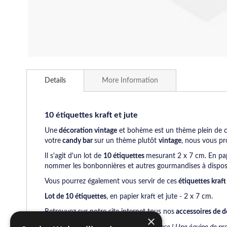
Skip
to
Details
More Information
the
beginning
of
the
10 étiquettes kraft et jute
images
Une
décoration vintage
et bohème est un thème plein de 
gallery
votre
candy bar
sur un thème plutôt
vintage
, nous vous pro
Il s'agit d'un lot de
10 étiquettes
mesurant 2 x 7 cm. En pap
nommer les bonbonnières et autres gourmandises à disposi
Vous pourrez également vous servir de ces
étiquettes kraft
Lot de 10 étiquettes
, en papier kraft et jute - 2 x 7 cm.
Retrouvez sur notre site internet tous nos
accessoires de d
×
Pour une fête réussie, faites-nous confiance ! Une équipe de pr