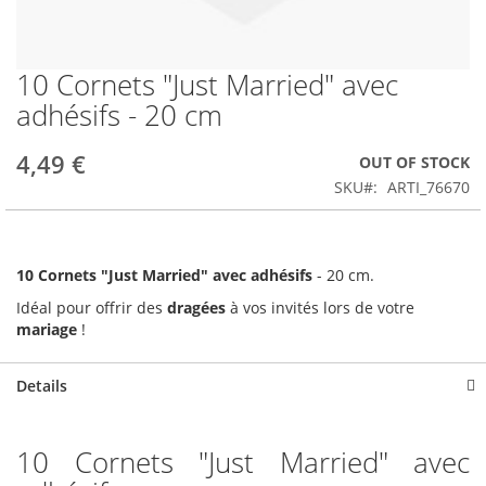
10 Cornets "Just Married" avec
Skip
to
adhésifs - 20 cm
the
beginning
4,49 €
OUT OF STOCK
of
the
SKU
ARTI_76670
images
gallery
10 Cornets "Just Married" avec adhésifs
- 20 cm.
Idéal pour offrir des
dragées
à vos invités lors de votre
mariage
!
Details
10 Cornets "Just Married" avec