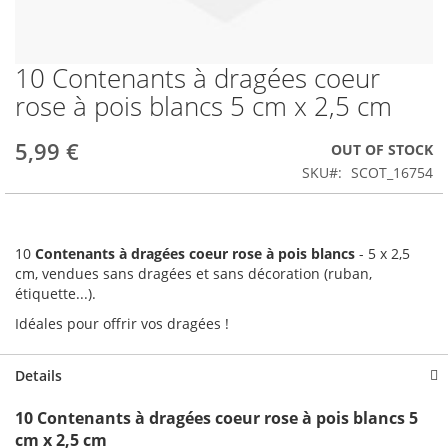
10 Contenants à dragées coeur
Skip
to
rose à pois blancs 5 cm x 2,5 cm
the
beginning
5,99 €
OUT OF STOCK
of
the
SKU
SCOT_16754
images
gallery
10
Contenants à dragées coeur rose à pois blancs
- 5 x 2,5
cm, vendues sans dragées et sans décoration (ruban,
étiquette...).
Idéales pour offrir vos dragées !
Details
10 Contenants à dragées coeur rose à pois blancs 5
cm x 2,5 cm