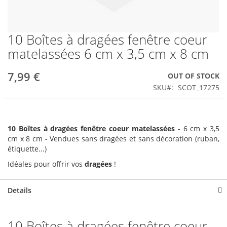
10 Boîtes à dragées fenêtre coeur
Skip
to
matelassées 6 cm x 3,5 cm x 8 cm
the
beginning
7,99 €
OUT OF STOCK
of
the
SKU
SCOT_17275
images
gallery
10 Boîtes à dragées fenêtre coeur matelassées
- 6 cm x 3,5
cm x 8 cm
-
Vendues sans dragées et sans décoration (ruban,
étiquette...)
Idéales pour offrir vos
dragées
!
Details
10 Boîtes à dragées fenêtre coeur