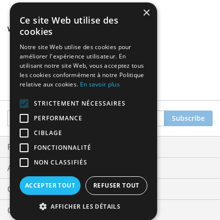
×
Ce site Web utilise des
We found other products you might like!
cookies
Notre site Web utilise des cookies pour
améliorer l'expérience utilisateur. En
utilisant notre site Web, vous acceptez tous
les cookies conformément à notre Politique
relative aux cookies.
En savoir plus
STRICTEMENT NÉCESSAIRES
Sign
Subscribe
PERFORMANCE
Up
CIBLAGE
for
Our
Privacy and Cookie Policy
FONCTIONNALITÉ
Newsletter:
NON CLASSIFIÉS
Advanced Search
ACCEPTER TOUT
REFUSER TOUT
Orders and Returns
AFFICHER LES DÉTAILS
Contact Us