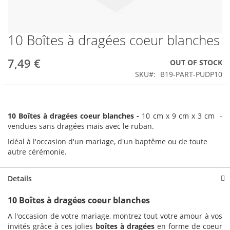
10 Boîtes à dragées coeur blanches
Skip
to
the
7,49 €
OUT OF STOCK
beginning
SKU
B19-PART-PUDP10
of
the
images
gallery
10 Boîtes à dragées coeur blanches -
10 cm x 9 cm x 3 cm -
vendues sans dragées mais avec le ruban.
Idéal à l'occasion d'un mariage, d'un baptême ou de toute
autre cérémonie.
Details
10 Boîtes à dragées coeur blanches
A l'occasion de votre mariage, montrez tout votre amour à vos
invités grâce à ces jolies
boîtes à dragées
en forme de coeur