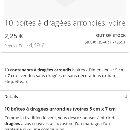
10 boîtes à dragées arrondies ivoire
Skip
to
the
2,25 €
Special
OUT OF STOCK
beginning
Price
SKU
I5-ARTI-78591
4,49 €
of
Regular Price
the
images
gallery
10
contenants à dragées arrondis
ivoires - Dimensions : 5 cm
x 7 cm - vendus sans dragées et sans décorations (ruban,
étiquette...).
Details
10 boîtes à dragées arrondies ivoires 5 cm x 7 cm
Comme la tradition le veut, vous devrez penser à offrir des
dragées
à vos convives à l'occasion d'un mariage, d'un
baptême ou d'une communion.