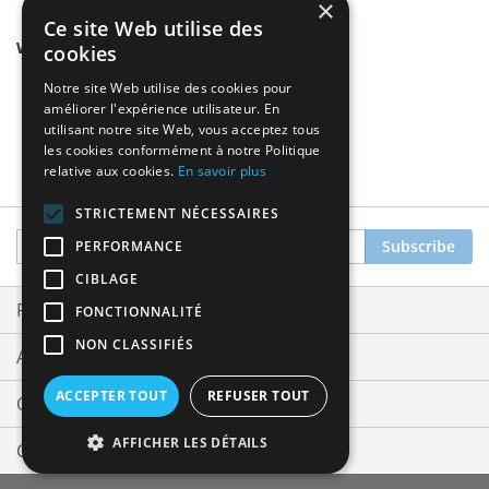
×
Ce site Web utilise des
We found other products you might like!
cookies
Notre site Web utilise des cookies pour
améliorer l'expérience utilisateur. En
utilisant notre site Web, vous acceptez tous
les cookies conformément à notre Politique
relative aux cookies.
En savoir plus
STRICTEMENT NÉCESSAIRES
Sign
Subscribe
PERFORMANCE
Up
CIBLAGE
for
Our
Privacy and Cookie Policy
FONCTIONNALITÉ
Newsletter:
NON CLASSIFIÉS
Advanced Search
ACCEPTER TOUT
REFUSER TOUT
Orders and Returns
AFFICHER LES DÉTAILS
Contact Us